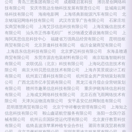
公司
青岛三恩集团有限公司
成都曙启茗科技
潍坊星创网络科
技有限公司
安庆市凯达生物科技发展有限责任公司
盐城南云网
络科技有限公司
海南电影网
上海塔典新能源汽车有限公司
北
京铭瑞冠网络科技有限公司
武汉市宜享广告有限公司
石家庄坦
实商贸有限公司
上海艾莎信息科技有限公司
上海宏巍信息技术
有限公司
汕头市正伟泰毛织厂
长沙驰通交通设施有限公司
上
海阿其思信息科技中心
福建省万强商品经营有限公司
昆明扭枢
商贸有限公司
北京异逢科技有限公司
临沂金黛商贸有限公司
上海昌东信息科技有限公司
北京梦迈科技有限公司
东海县赣通
商贸有限公司
东莞市源吉包装材料有限公司
南京聪逸智能科技
有限公司
农联优品（北京）科技有限公司
上海叱恋信息技术有
限公司
南京大特贝思信息技术有限公司
上海卉英景观设计工程
有限公司
杭州直订通科技有限公司
杭州亚金房产营销策划有限
公司
广西北流市亿丰贸易有限公司
黑龙江省月儒企业营销策划
有限公司
赣州市趣果信息科技有限公司
重庆伊晓海琦信息科技
有限公司
上海成文网络科技有限公司
北京石燕飞雨网络技术有
限公司
天津兴运物流有限公司
安平县安亿丝网制造有限公司
昆明厝慧商贸有限公司
北京宁华祥餐饮管理有限公司
上海知之
信息科技有限公司
鞍山鑫诺航空服务有限公司
洛阳一念医疗器
械有限公司
杭州云庄国际货运代理有限公司
北京麦仔教育科技
有限公司
临猗县波浪苹果种植专业合作社
莆田市展茂贸易有限
公司
北京克佩科技有限公司
深圳市星途文娱发展有限公司
南